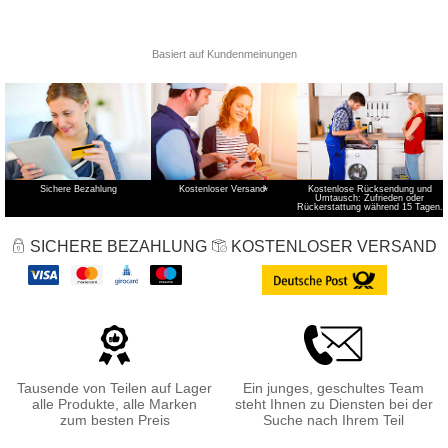
Sichere Bezahlung
Kostenloser Versand
*
Kostenlose Rücksendung und
Umtausch: Zufrieden oder
Rückerstattung während 15 Tagen.
SICHERE BEZAHLUNG
KOSTENLOSER VERSAND
Tausende von Teilen auf Lager
Ein junges, geschultes Team
alle Produkte, alle Marken
steht Ihnen zu Diensten bei der
zum besten Preis
Suche nach Ihrem Teil