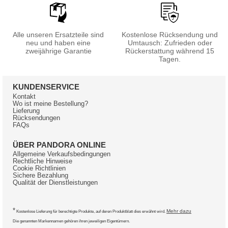
Alle unseren Ersatzteile sind
Kostenlose Rücksendung und
neu und haben eine
Umtausch: Zufrieden oder
zweijährige Garantie
Rückerstattung während 15
Tagen.
KUNDENSERVICE
Kontakt
Wo ist meine Bestellung?
Lieferung
Rücksendungen
FAQs
ÜBER PANDORA ONLINE
Allgemeine Verkaufsbedingungen
Rechtliche Hinweise
Cookie Richtlinien
Sichere Bezahlung
Qualität der Dienstleistungen
*
Mehr dazu
Kostenlose Lieferung für berechtigte Produkte, auf deren Produktblatt dies erwähnt wird.
Die genannten Markennamen gehören ihren jeweiligen Eigentümern.