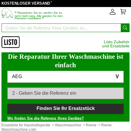
*
KOSTENLOSER VERSAND
‟
Reparieren Sie es, werfen Sie es
nicht mehr weg. Alle werden für den
”
Planeten mobilisiert
Listo Zubehör
und Ersatzteile
Die Reparatur Ihrer Waschmaschine ist
einfach
AEG
Finden Sie Ihr Ersatzstück
Wo finden Sie die Referenz Ihres Gerätes?
Ersatzteile für Haushaltsgeräte
>
Waschmaschine
>
Rieme
> Rieme
Waschmaschine Listo