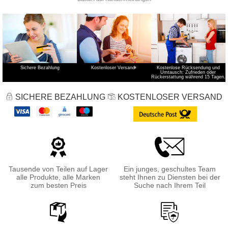
Sichere Bezahlung
Kostenloser Versand
*
Kostenlose Rücksendung und
Umtausch: Zufrieden oder
Rückerstattung während 15 Tagen.
SICHERE BEZAHLUNG
KOSTENLOSER VERSAND
Tausende von Teilen auf Lager
Ein junges, geschultes Team
alle Produkte, alle Marken
steht Ihnen zu Diensten bei der
zum besten Preis
Suche nach Ihrem Teil