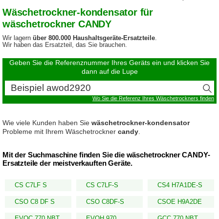
Wäschetrockner-kondensator für
wäschetrockner CANDY
Wir lagern
über 800.000 Haushaltsgeräte-Ersatzteile
.
Wir haben das Ersatzteil, das Sie brauchen.
Geben Sie die Referenznummer Ihres Geräts ein und klicken Sie
dann auf die Lupe
Wo Sie die Referenz Ihres Wäschetrockners finden
Wie viele Kunden haben Sie
wäschetrockner-kondensator
Probleme mit Ihrem Wäschetrockner
candy
.
Mit der Suchmaschine finden Sie die wäschetrockner CANDY-
Ersatzteile der meistverkauften Geräte.
CS C7LF S
CS C7LF-S
CS4 H7A1DE-S
CSO C8 DF S
CSO C8DF-S
CSOE H9A2DE
EVOC 770 NBT
EVOH 970
GCC 770 NBT