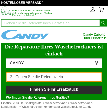
*
KOSTENLOSER VERSAND
‟
Reparieren Sie es, werfen Sie es
nicht mehr weg. Alle werden für den
”
Planeten mobilisiert
Candy Zubehör
und Ersatzteile
Die Reparatur Ihres Wäschetrockners ist
einfach
CANDY
Finden Sie Ihr Ersatzstück
Wo finden Sie die Referenz Ihres Gerätes?
Ersatzteile für Haushaltsgeräte
>
Wäschetrockner
>
Wäschetrockner-
kondensator
> Wäschetrockner-kondensator Waschetrockner Candy