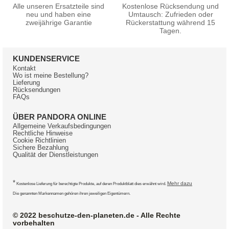
Alle unseren Ersatzteile sind
Kostenlose Rücksendung und
neu und haben eine
Umtausch: Zufrieden oder
zweijährige Garantie
Rückerstattung während 15
Tagen.
KUNDENSERVICE
Kontakt
Wo ist meine Bestellung?
Lieferung
Rücksendungen
FAQs
ÜBER PANDORA ONLINE
Allgemeine Verkaufsbedingungen
Rechtliche Hinweise
Cookie Richtlinien
Sichere Bezahlung
Qualität der Dienstleistungen
*
Mehr dazu
Kostenlose Lieferung für berechtigte Produkte, auf deren Produktblatt dies erwähnt wird.
Die genannten Markennamen gehören ihren jeweiligen Eigentümern.
© 2022 beschutze-den-planeten.de - Alle Rechte
vorbehalten