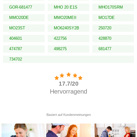
GOR-681477
MHO 20 E1S
MHO170SRM
MMO20DE
MMO20MEII
MO17DE
MO23ST
MO6240SY2B
250720
404601
422756
428870
474787
498275
681477
734702