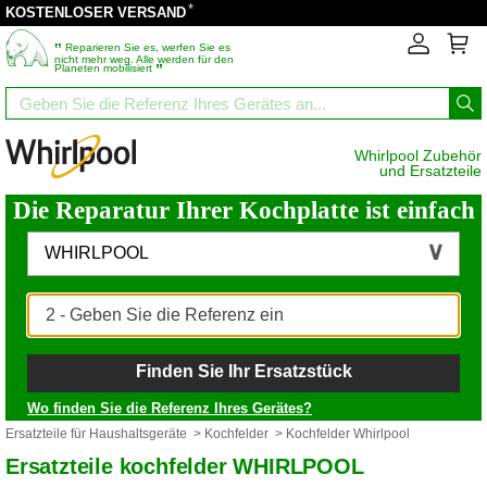
*
KOSTENLOSER VERSAND
‟
Reparieren Sie es, werfen Sie es
nicht mehr weg. Alle werden für den
”
Planeten mobilisiert
Whirlpool Zubehör
und Ersatzteile
Die Reparatur Ihrer Kochplatte ist einfach
WHIRLPOOL
Finden Sie Ihr Ersatzstück
Wo finden Sie die Referenz Ihres Gerätes?
Ersatzteile für Haushaltsgeräte
>
Kochfelder
> Kochfelder Whirlpool
Ersatzteile kochfelder WHIRLPOOL