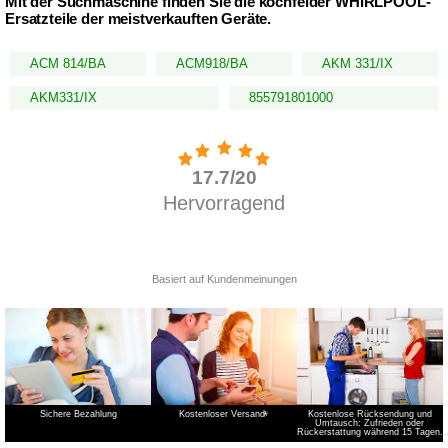
Mit der Suchmaschine finden Sie die kochfelder WHIRLPOOL-
Ersatzteile der meistverkauften Geräte.
ACM 814/BA
ACM918/BA
AKM 331/IX
AKM331/IX
855791801000
Sichere Bezahlung
Kostenloser Versand
*
Kostenlose Rücksendung und
Umtausch: Zufrieden oder
Rückerstattung während 15 Tagen.