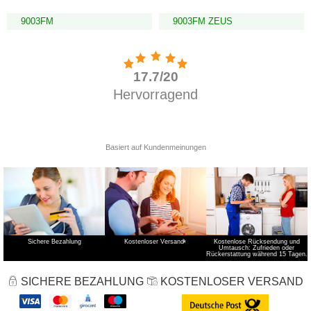
9003FM
9003FM ZEUS
Sichere Bezahlung
Kostenloser Versand
*
Kostenlose Rücksendung und
Umtausch: Zufrieden oder
Rückerstattung während 15 Tagen.
SICHERE BEZAHLUNG
KOSTENLOSER VERSAND