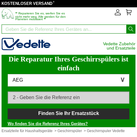
*
KOSTENLOSER VERSAND
‟
Reparieren Sie es, werfen Sie es
nicht mehr weg. Alle werden für den
”
Planeten mobilisiert
Vedette Zubehör
und Ersatzteile
Die Reparatur Ihres Geschirrspülers ist
einfach
AEG
Finden Sie Ihr Ersatzstück
Wo finden Sie die Referenz Ihres Gerätes?
Ersatzteile für Haushaltsgeräte
>
Geschirrspüler
> Geschirrspuler Vedette